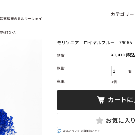
カテゴリー
卸売販売の
ミルキーウェイ
花材TOKA
モリソニア ロイヤルブルー 79065
¥1,430
(税込
価格:
数量:
個
在庫:
3個
返品についての詳細はこちら