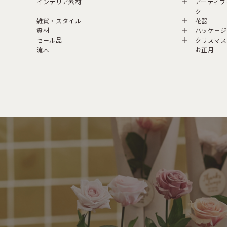
インテリア素材
アーティフ
ク
雑貨・スタイル
花器
資材
パッケ－ジ
セール品
クリスマス
流木
お正月