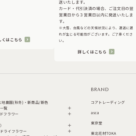
送いたします。
カード・代引決済の場合、ご注文日の翌
営業日から３営業日以内に発送いたしま
す。
※大雪、台風などの天候状況により、運送に遅
れが生じる可能性がございます。ご了承くださ
しくはこちら
い。
詳しくはこちら
BRAND
・大地農園(秋冬)・新商品/新色
コアトレーディング
一覧
asca
ドフラワー
東京堂
）
ドライフラワー
東北花材TOKA