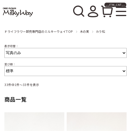
__ITM_CNT__
ドライフラワー卸売販売の
ミルキーウェイ
ドライフラワー卸売専門店のミルキーウェイTOP
木の実
カラ松
表示切替：
並び順：
33件中1件～33件を表示
商品一覧