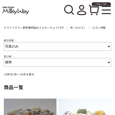
__ITM_CNT__
ドライフラワー卸売販売の
ミルキーウェイ
ドライフラワー卸売専門店のミルキーウェイTOP
貝（カピス）
小さい貝殻
表示切替：
並び順：
26件中1件～26件を表示
商品一覧