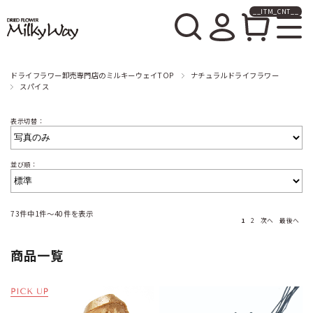
__ITM_CNT__
ドライフラワー卸売販売の
ミルキーウェイ
ドライフラワー卸売専門店のミルキーウェイTOP
ナチュラルドライフラワー
スパイス
表示切替：
並び順：
73件中1件～40件を表示
1
2
次へ
最後へ
商品一覧