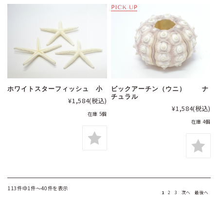
ホワイトスターフィッシュ 小
ビックアーチン（ウニ） ナ
チュラル
¥1,584
(税込)
¥1,584
(税込)
在庫 5個
在庫 4個
113件中1件～40件を表示
1
2
3
次へ
最後へ