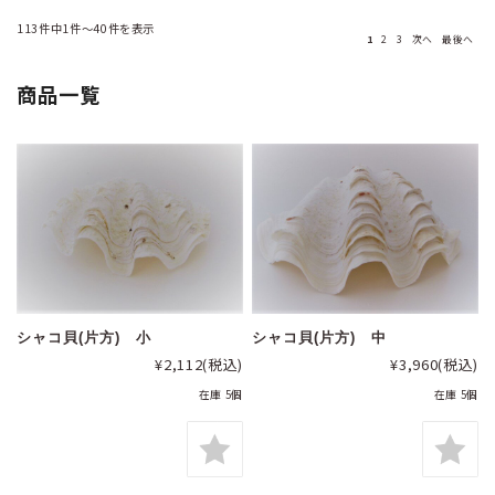
113件中1件～40件を表示
1
2
3
次へ
最後へ
商品一覧
シャコ貝(片方) 小
シャコ貝(片方) 中
¥2,112
(税込)
¥3,960
(税込)
在庫 5個
在庫 5個