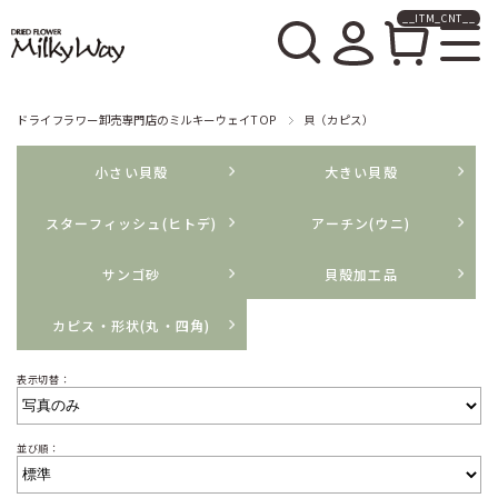
__ITM_CNT__
ドライフラワー卸売販売の
ミルキーウェイ
ドライフラワー卸売専門店のミルキーウェイTOP
貝（カピス）
小さい貝殻
大きい貝殻
スターフィッシュ(ヒトデ)
アーチン(ウニ)
サンゴ砂
貝殻加工品
カピス・形状(丸・四角)
表示切替：
並び順：