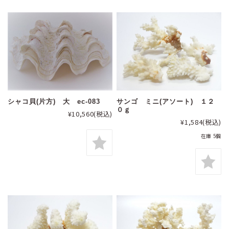
シャコ貝(片方) 大 ec-083
サンゴ ミニ(アソート) １２
０ｇ
¥10,560
(税込)
¥1,584
(税込)
在庫 5個