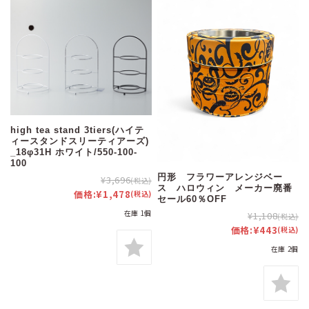
high tea stand 3tiers(ハイテ
ィースタンドスリーティアーズ)
_18φ31H ホワイト/550-100-
100
円形 フラワーアレンジベー
¥3,696
(税込)
ス ハロウィン メーカー廃番
価格:
¥1,478
(税込)
セール60％OFF
在庫 1個
¥1,108
(税込)
価格:
¥443
(税込)
在庫 2個