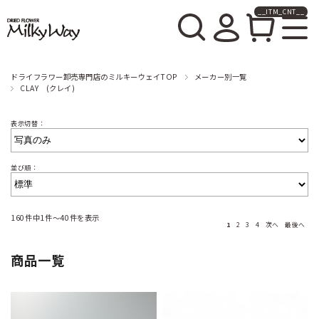
__ITM_CNT__
ドライフラワー卸売販売の
ミルキーウェイ
ドライフラワー卸売専門店のミルキーウェイTOP
メーカー別一覧
CLAY (クレイ)
表示切替：
並び順：
160件中1件～40件を表示
1
2
3
4
次へ
最後へ
商品一覧