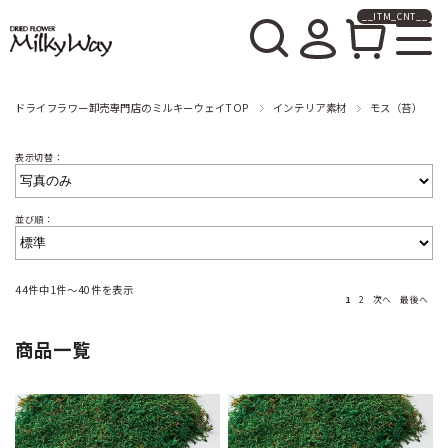
__ITM_CNT__
ドライフラワー卸売販売の
ミルキーウェイ
ドライフラワー卸売専門店のミルキーウェイTOP
インテリア素材
モス（苔）
表示切替：
並び順：
44件中1件～40件を表示
1
2
次へ
最後へ
商品一覧