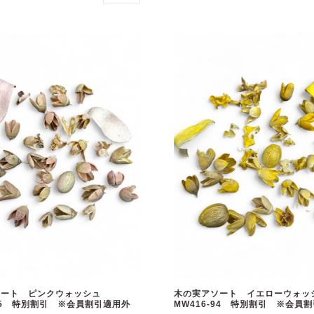
ソート ピンクウォッシュ
木の実アソート イエローウ
-95 特別割引 ※会員割引適用外
MW416-94 特別割引 ※会員