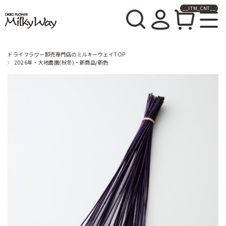
__ITM_CNT__
ドライフラワー卸売販売の
ミルキーウェイ
ドライフラワー卸売専門店のミルキーウェイTOP
2026年・大地農園(秋冬)・新商品/新色