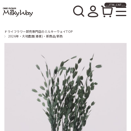
__ITM_CNT__
ドライフラワー卸売販売の
ミルキーウェイ
ドライフラワー卸売専門店のミルキーウェイTOP
2026年・大地農園(春夏)・新商品/新色