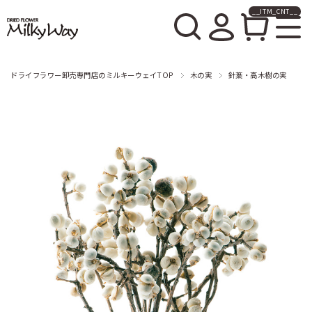
__ITM_CNT__
ドライフラワー卸売販売の
ミルキーウェイ
ドライフラワー卸売専門店のミルキーウェイTOP
木の実
針葉・高木樹の実