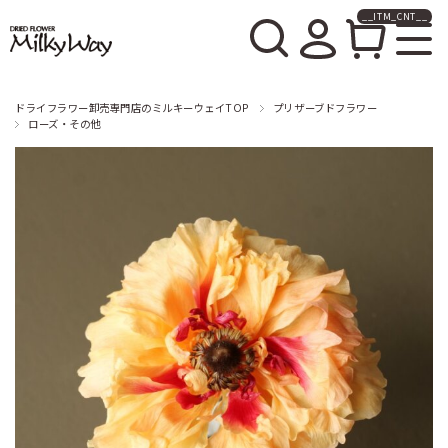
__ITM_CNT__
ドライフラワー卸売販売の
ミルキーウェイ
ドライフラワー卸売専門店のミルキーウェイTOP
プリザーブドフラワー
ローズ・その他