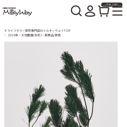
__ITM_CNT__
ドライフラワー卸売販売の
ミルキーウェイ
ドライフラワー卸売専門店のミルキーウェイTOP
2026年・大地農園(秋冬)・新商品/新色