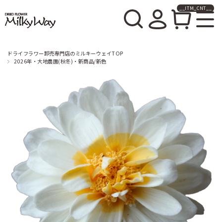
__ITM_CNT__
ドライフラワー卸売販売の
ミルキーウェイ
ドライフラワー卸売専門店のミルキーウェイTOP
2026年・大地農園(秋冬)・新商品/新色