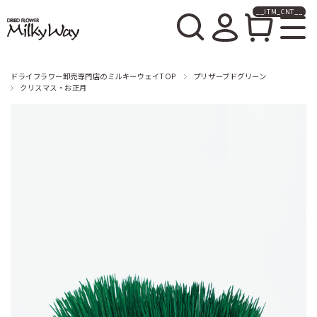
__ITM_CNT__
ドライフラワー卸売販売の
ミルキーウェイ
ドライフラワー卸売専門店のミルキーウェイTOP
プリザーブドグリーン
クリスマス・お正月