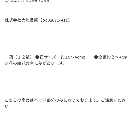
返品についての詳細はこちら
株式会社大地農園【oc02671-411】
一箱（１２輪） ●花サイズ：約2.5～4cmφ ●全長約２～4cm
※花の開花具合に差があります。
こちらの商品はヘッド部分のみになっております。ご注意くださ
い。