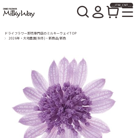
__ITM_CNT__
ドライフラワー卸売販売の
ミルキーウェイ
ドライフラワー卸売専門店のミルキーウェイTOP
2026年・大地農園(秋冬)・新商品/新色