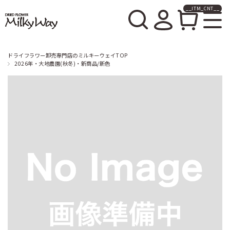
__ITM_CNT__
ドライフラワー卸売販売の
ミルキーウェイ
ドライフラワー卸売専門店のミルキーウェイTOP
2026年・大地農園(秋冬)・新商品/新色