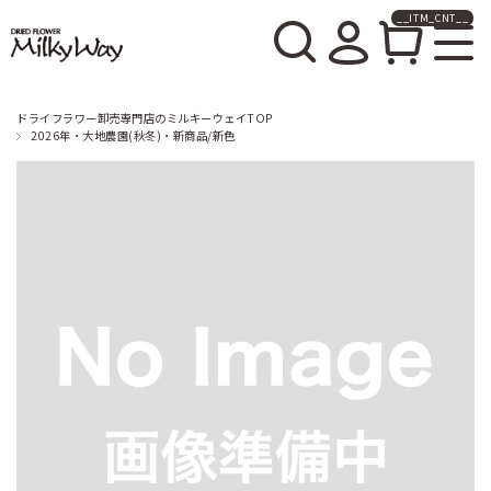
__ITM_CNT__
ドライフラワー卸売販売の
ミルキーウェイ
ドライフラワー卸売専門店のミルキーウェイTOP
2026年・大地農園(秋冬)・新商品/新色