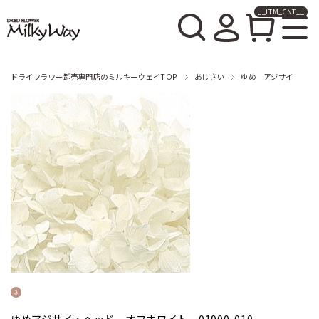
__ITM_CNT__
ドライフラワー卸売販売の
ミルキーウェイ
ドライフラワー卸売専門店のミルキーウェイTOP
あじさい
ゆめ アジサイ
ゆめアジサイ・ヘッド オフホワイト 01900-010