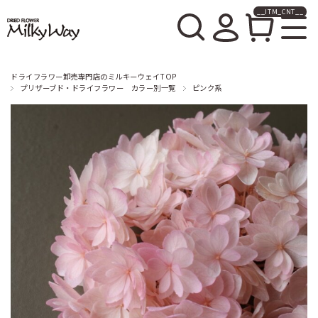
__ITM_CNT__
ドライフラワー卸売販売の
ミルキーウェイ
ドライフラワー卸売専門店のミルキーウェイTOP
プリザーブド・ドライフラワー カラー別一覧
ピンク系