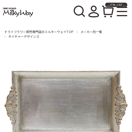
__ITM_CNT__
ドライフラワー卸売販売の
ミルキーウェイ
ドライフラワー卸売専門店のミルキーウェイTOP
メーカー別一覧
ネイチャーデザインズ