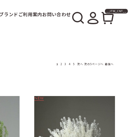
__ITM_CNT__
ブランド
ご利用案内
お問い合わせ
1
2
3
4
5
次へ
次の5ページへ
最後へ