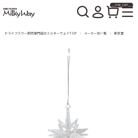
__ITM_CNT__
ドライフラワー卸売販売の
ミルキーウェイ
ドライフラワー卸売専門店のミルキーウェイTOP
メーカー別一覧
東京堂