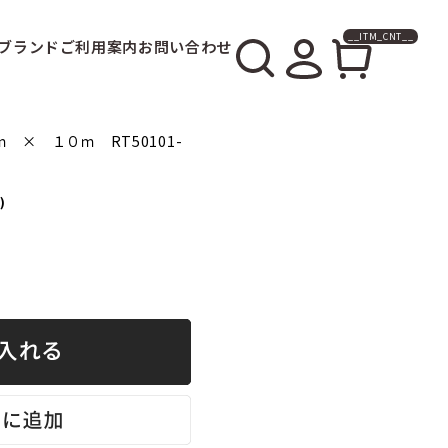
__ITM_CNT__
ブランド
ご利用案内
お問い合わせ
 × １０ｍ RT50101-
)