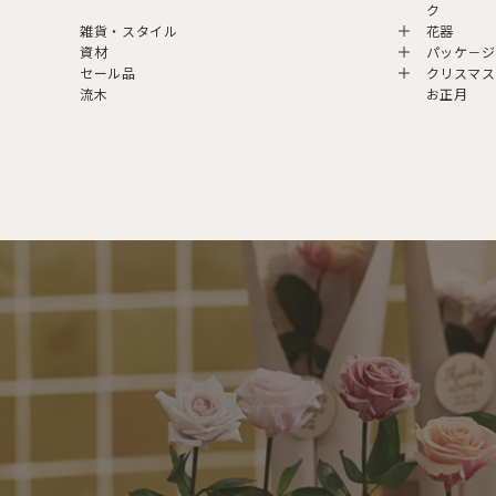
ク
雑貨・スタイル
花器
資材
パッケ－ジ
セール品
クリスマス
流木
お正月