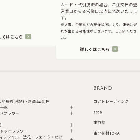
カード・代引決済の場合、ご注文日の翌
営業日から３営業日以内に発送いたしま
す。
※大雪、台風などの天候状況により、運送に遅
れが生じる可能性がございます。ご了承くださ
しくはこちら
い。
詳しくはこちら
BRAND
・大地農園(秋冬)・新商品/新色
コアトレーディング
一覧
asca
ドフラワー
東京堂
）
ドライフラワー
東北花材TOKA
ィッシャル・造花・フェイク・ピッ