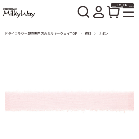
__ITM_CNT__
ドライフラワー卸売販売の
ミルキーウェイ
ドライフラワー卸売専門店のミルキーウェイTOP
資材
リボン