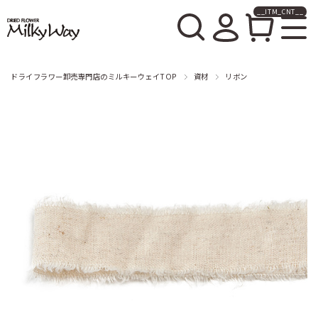
__ITM_CNT__
ドライフラワー卸売販売の
ミルキーウェイ
ドライフラワー卸売専門店のミルキーウェイTOP
資材
リボン