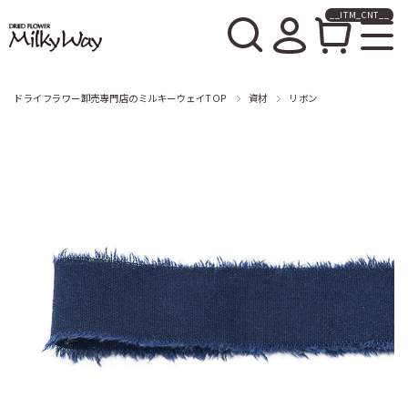
__ITM_CNT__
ドライフラワー卸売販売の
ミルキーウェイ
ドライフラワー卸売専門店のミルキーウェイTOP
資材
リボン