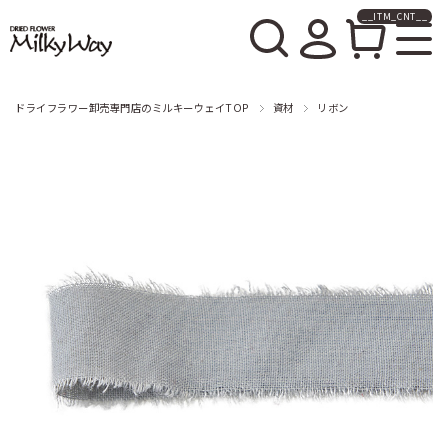
__ITM_CNT__
ドライフラワー卸売販売の
ミルキーウェイ
ドライフラワー卸売専門店のミルキーウェイTOP
資材
リボン