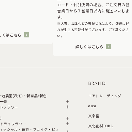
カード・代引決済の場合、ご注文日の翌
営業日から３営業日以内に発送いたしま
す。
※大雪、台風などの天候状況により、運送に遅
れが生じる可能性がございます。ご了承くださ
しくはこちら
い。
詳しくはこちら
BRAND
・大地農園(秋冬)・新商品/新色
コアトレーディング
一覧
asca
ドフラワー
東京堂
）
ドライフラワー
東北花材TOKA
ィッシャル・造花・フェイク・ピッ