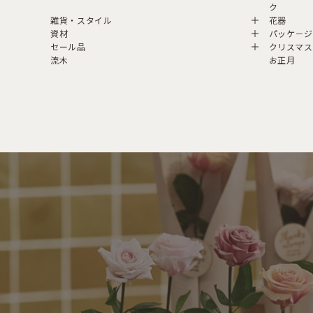
ク
雑貨・スタイル
花器
資材
パッケ－ジ
セール品
クリスマス
流木
お正月