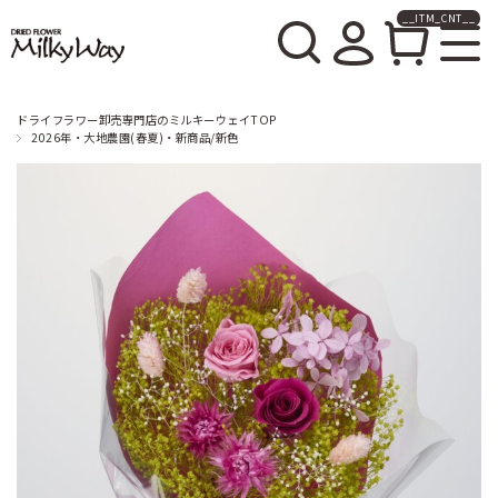
__ITM_CNT__
ドライフラワー卸売販売の
ミルキーウェイ
ドライフラワー卸売専門店のミルキーウェイTOP
2026年・大地農園(春夏)・新商品/新色