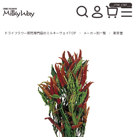
__ITM_CNT__
ドライフラワー卸売販売の
ミルキーウェイ
ドライフラワー卸売専門店のミルキーウェイTOP
メーカー別一覧
東京堂